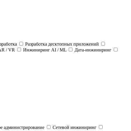
зработка
Разработка десктопных приложений
AR / VR
Инжиниринг AI / ML
Дата-инжиниринг
е администрирование
Сетевой инжиниринг