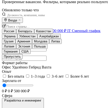
Проверенные вакансии. Фильтры, которыми реально пользуют
Обновлено только что
Везде
Удалёнка
Без опыта
Вахта
от 200 000 ₽
IT
Сменный график
Россия
Беларусь
Казахстан
Фильтры
Украина
Узбекистан
Азербайджан
Сбросить
Грузия
Армения
Молдова
Литва
Страна
Латвия
Эстония
Польша
Германия
США
Город
Пропустить
Формат работы
Офис
Удалённо
Гибрид
Вахта
Опыт
Без опыта
1–3 года
3–6 лет
Более 6 лет
Зарплата от
0 ₽
0 ₽
500 000 ₽
Сфера
Разработка и инжиниринг