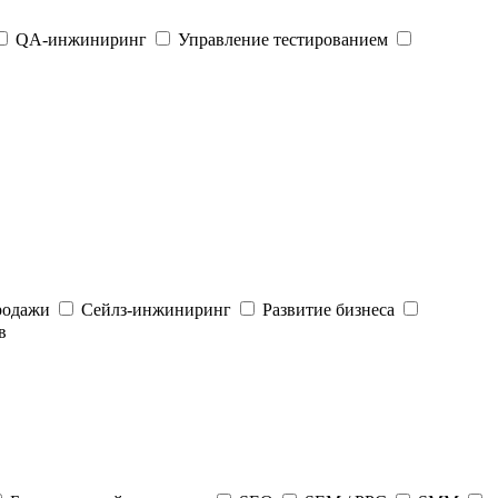
QA-инжиниринг
Управление тестированием
родажи
Сейлз-инжиниринг
Развитие бизнеса
в