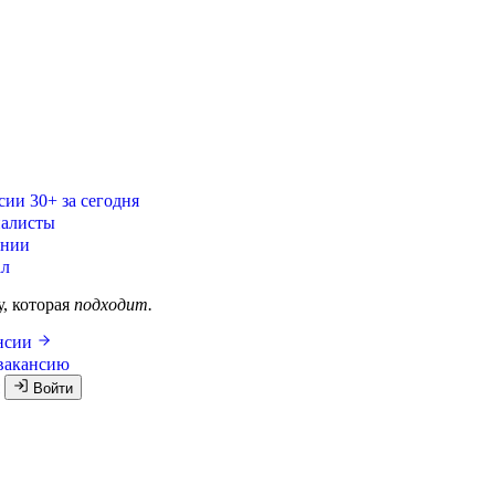
сии
30+ за сегодня
алисты
ании
ал
у, которая
подходит.
ансии
вакансию
я
Войти