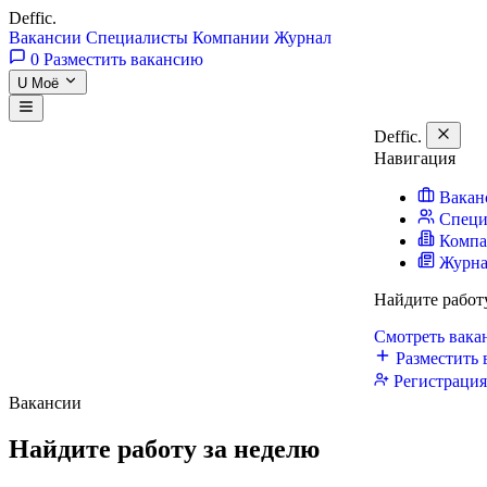
Deffic
.
Вакансии
Специалисты
Компании
Журнал
0
Разместить вакансию
U
Моё
Deffic
.
Навигация
Вакан
Специ
Комп
Журн
Найдите работ
Смотреть вак
Разместить 
Регистраци
Вакансии
Найдите работу
за неделю