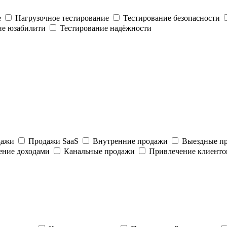
е
Нагрузочное тестирование
Тестирование безопасности
ие юзабилити
Тестирование надёжности
дажи
Продажи SaaS
Внутренние продажи
Выездные п
ение доходами
Канальные продажи
Привлечение клиенто