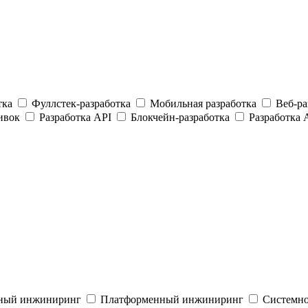
тка
Фуллстек-разработка
Мобильная разработка
Веб-ра
ивок
Разработка API
Блокчейн-разработка
Разработка 
ный инжиниринг
Платформенный инжиниринг
Системно