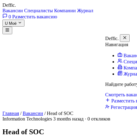
Deffic
.
Вакансии
Специалисты
Компании
Журнал
0
Разместить вакансию
U
Моё
Deffic
.
Навигация
Вакан
Специ
Комп
Журн
Найдите работ
Смотреть вак
Разместить 
Регистраци
Главная
/
Вакансии
/
Head of SOC
Information Technologies
3 months назад · 0 откликов
Head of SOC