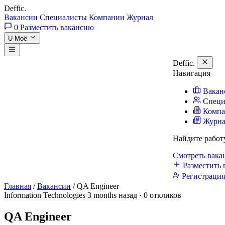
Deffic
.
Вакансии
Специалисты
Компании
Журнал
0
Разместить вакансию
U
Моё
Deffic
.
Навигация
Вакан
Специ
Комп
Журн
Найдите работ
Смотреть вак
Разместить 
Регистраци
Главная
/
Вакансии
/
QA Engineer
Information Technologies
3 months назад · 0 откликов
QA Engineer