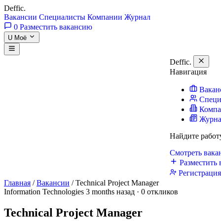
Deffic
.
Вакансии
Специалисты
Компании
Журнал
0
Разместить вакансию
U
Моё
Deffic
.
Навигация
Вакан
Специ
Комп
Журн
Найдите работ
Смотреть вак
Разместить 
Регистраци
Главная
/
Вакансии
/
Technical Project Manager
Information Technologies
3 months назад · 0 откликов
Technical Project Manager