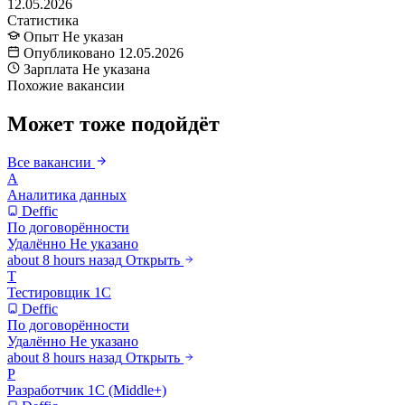
12.05.2026
Статистика
Опыт
Не указан
Опубликовано
12.05.2026
Зарплата
Не указана
Похожие вакансии
Может тоже подойдёт
Все вакансии
А
Аналитика данных
Deffic
По договорённости
Удалённо
Не указано
about 8 hours назад
Открыть
Т
Тестировщик 1С
Deffic
По договорённости
Удалённо
Не указано
about 8 hours назад
Открыть
Р
Разработчик 1С (Middle+)