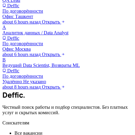
QA Lead
Deffic
По договорённости
Офис
Ташкент
about 6 hours назад
Открыть
А
Аналитик данных / Data Analyst
Deffic
По договорённости
Офис
Москва
about 6 hours назад
Открыть
В
Ведущий Data Scientist, Возвраты ML
Deffic
По договорённости
Удалённо
Не указано
about 8 hours назад
Открыть
Deffic
.
Честный поиск работы и подбор специалистов. Без платных
услуг и скрытых комиссий.
Соискателям
Все вакансии