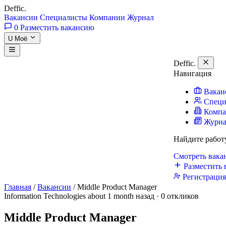
Deffic
.
Вакансии
Специалисты
Компании
Журнал
0
Разместить вакансию
U
Моё
Deffic
.
Навигация
Вакан
Специ
Комп
Журн
Найдите работ
Смотреть вак
Разместить 
Регистраци
Главная
/
Вакансии
/
Middle Product Manager
Information Technologies
about 1 month назад · 0 откликов
Middle Product Manager