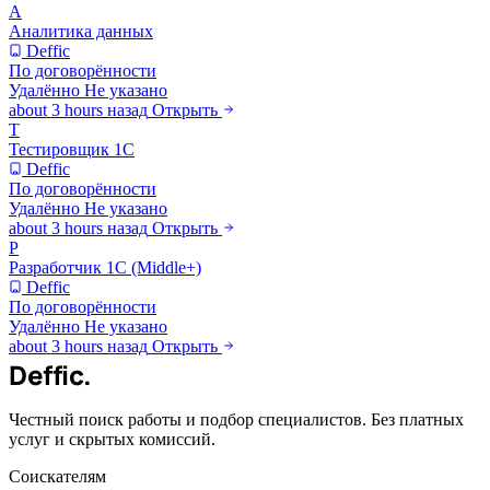
А
Аналитика данных
Deffic
По договорённости
Удалённо
Не указано
about 3 hours назад
Открыть
Т
Тестировщик 1С
Deffic
По договорённости
Удалённо
Не указано
about 3 hours назад
Открыть
Р
Разработчик 1С (Middle+)
Deffic
По договорённости
Удалённо
Не указано
about 3 hours назад
Открыть
Deffic
.
Честный поиск работы и подбор специалистов. Без платных
услуг и скрытых комиссий.
Соискателям