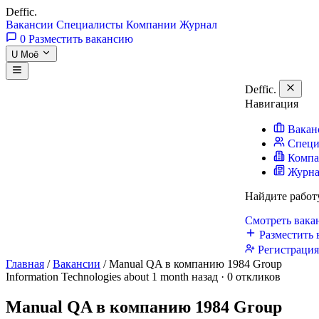
Deffic
.
Вакансии
Специалисты
Компании
Журнал
0
Разместить вакансию
U
Моё
Deffic
.
Навигация
Вакан
Специ
Комп
Журн
Найдите работ
Смотреть вак
Разместить 
Регистраци
Главная
/
Вакансии
/
Manual QA в компанию 1984 Group
Information Technologies
about 1 month назад · 0 откликов
Manual QA в компанию 1984 Group