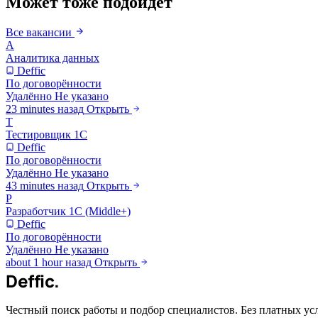
Может тоже подойдёт
Все вакансии
А
Аналитика данных
Deffic
По договорённости
Удалённо
Не указано
23 minutes назад
Открыть
Т
Тестировщик 1С
Deffic
По договорённости
Удалённо
Не указано
43 minutes назад
Открыть
Р
Разработчик 1С (Middle+)
Deffic
По договорённости
Удалённо
Не указано
about 1 hour назад
Открыть
Deffic
.
Честный поиск работы и подбор специалистов. Без платных ус