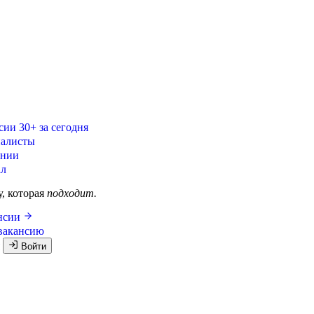
сии
30+ за сегодня
алисты
ании
ал
у, которая
подходит.
ансии
вакансию
я
Войти