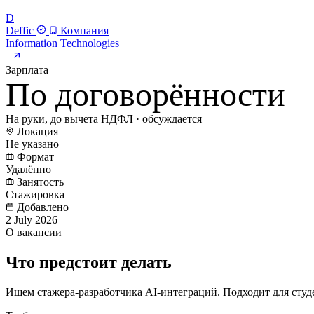
D
Deffic
Компания
Information Technologies
Зарплата
По договорённости
На руки, до вычета НДФЛ · обсуждается
Локация
Не указано
Формат
Удалённо
Занятость
Стажировка
Добавлено
2 July 2026
О вакансии
Что предстоит делать
Ищем стажера-разработчика AI-интеграций. Подходит для студе