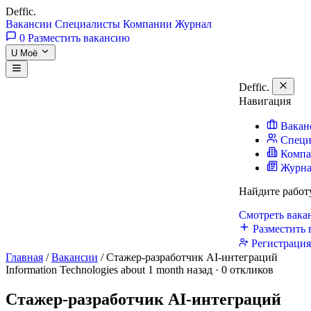
Deffic
.
Вакансии
Специалисты
Компании
Журнал
0
Разместить вакансию
U
Моё
Deffic
.
Навигация
Вакан
Специ
Комп
Журн
Найдите работ
Смотреть вак
Разместить 
Регистраци
Главная
/
Вакансии
/
Стажер-разработчик AI-интеграций
Information Technologies
about 1 month назад · 0 откликов
Стажер-разработчик AI-интеграций