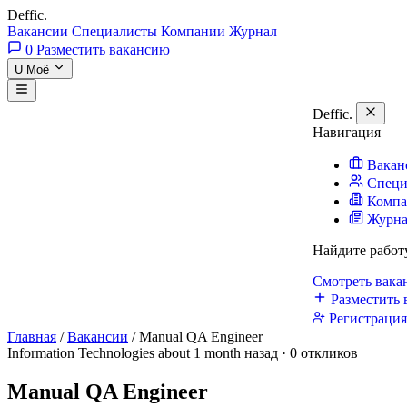
Deffic
.
Вакансии
Специалисты
Компании
Журнал
0
Разместить вакансию
U
Моё
Deffic
.
Навигация
Вакан
Специ
Комп
Журн
Найдите работ
Смотреть вак
Разместить 
Регистраци
Главная
/
Вакансии
/
Manual QA Engineer
Information Technologies
about 1 month назад · 0 откликов
Manual QA Engineer