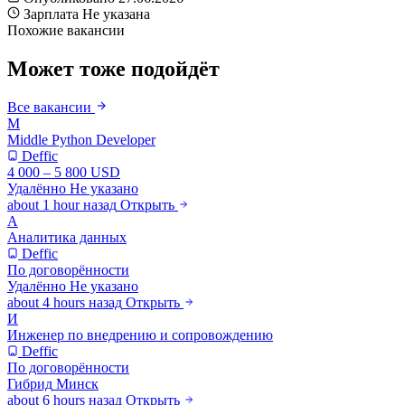
Зарплата
Не указана
Похожие вакансии
Может тоже подойдёт
Все вакансии
M
Middle Python Developer
Deffic
4 000 – 5 800 USD
Удалённо
Не указано
about 1 hour назад
Открыть
А
Аналитика данных
Deffic
По договорённости
Удалённо
Не указано
about 4 hours назад
Открыть
И
Инженер по внедрению и сопровождению
Deffic
По договорённости
Гибрид
Минск
about 6 hours назад
Открыть