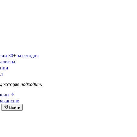
сии
30+ за сегодня
алисты
ании
ал
у, которая
подходит.
ансии
вакансию
я
Войти