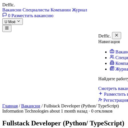
Deffic
.
Вакансии
Специалисты
Компании
Журнал
0
Разместить вакансию
U
Моё
Deffic
.
Навигация
Вакан
Специ
Комп
Журн
Найдите работ
Смотреть вак
Разместить 
Регистраци
Главная
/
Вакансии
/
Fullstack Developer (Python/ TypeScript)
Information Technologies
about 1 month назад · 0 откликов
Fullstack Developer (Python/ TypeScript)