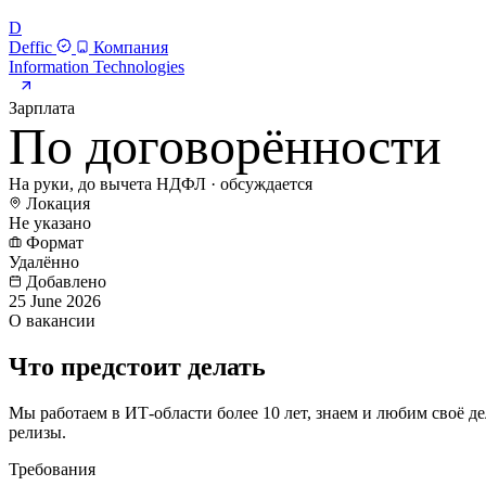
D
Deffic
Компания
Information Technologies
Зарплата
По договорённости
На руки, до вычета НДФЛ · обсуждается
Локация
Не указано
Формат
Удалённо
Добавлено
25 June 2026
О вакансии
Что предстоит делать
Мы работаем в ИТ-области более 10 лет, знаем и любим своё д
релизы.
Требования