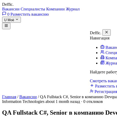
Deffic
.
Вакансии
Специалисты
Компании
Журнал
0
Разместить вакансию
U
Моё
Deffic
.
Навигация
Вакан
Специ
Комп
Журн
Найдите работ
Смотреть вак
Разместить 
Регистраци
Главная
/
Вакансии
/
QA Fullstack C#, Senior в компанию Devqua
Information Technologies
about 1 month назад · 0 откликов
QA Fullstack C#, Senior в компанию Devq