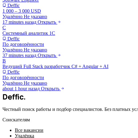
Deffic
1 000 – 3 000 USD
Удалённо
Не указано
17 minutes назад
Открыть
С
Системный аналитик 1С
Deffic
По договорённости
Удалённо
Не указано
37 minutes назад
Открыть
В
Ведущий Full Stack разработчик C# + Angular + AI
Deffic
По договорённости
Удалённо
Не указано
about 1 hour назад
Открыть
Deffic
.
Честный поиск работы и подбор специалистов. Без платных ус
Соискателям
Все вакансии
Удалёнка