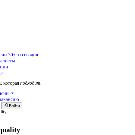
сии
30+ за сегодня
алисты
ании
ал
у, которая
подходит.
ансии
вакансию
я
Войти
lity
uality