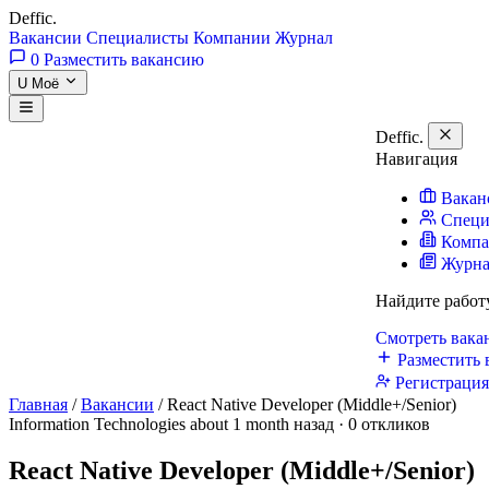
Deffic
.
Вакансии
Специалисты
Компании
Журнал
0
Разместить вакансию
U
Моё
Deffic
.
Навигация
Вакан
Специ
Комп
Журн
Найдите работ
Смотреть вак
Разместить 
Регистраци
Главная
/
Вакансии
/
React Native Developer (Middle+/Senior)
Information Technologies
about 1 month назад · 0 откликов
React Native Developer (Middle+/Senior)