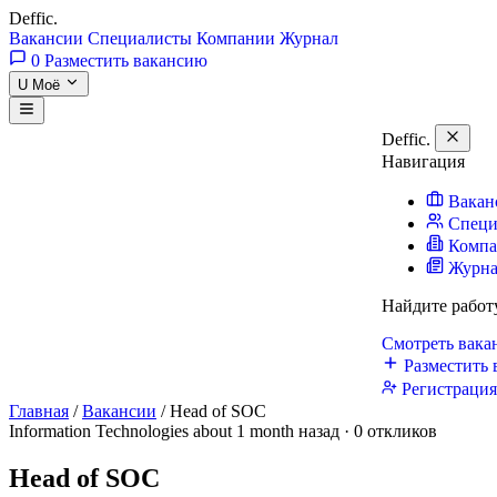
Deffic
.
Вакансии
Специалисты
Компании
Журнал
0
Разместить вакансию
U
Моё
Deffic
.
Навигация
Вакан
Специ
Комп
Журн
Найдите работ
Смотреть вак
Разместить 
Регистраци
Главная
/
Вакансии
/
Head of SOC
Information Technologies
about 1 month назад · 0 откликов
Head of SOC