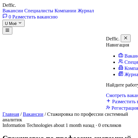
Deffic
.
Вакансии
Специалисты
Компании
Журнал
0
Разместить вакансию
U
Моё
Deffic
.
Навигация
Вакан
Специ
Комп
Журн
Найдите работ
Смотреть вак
Разместить 
Регистраци
Главная
/
Вакансии
/
Стажировка по профессии системный
аналитик
Information Technologies
about 1 month назад · 0 откликов