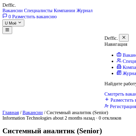
Deffic
.
Вакансии
Специалисты
Компании
Журнал
0
Разместить вакансию
U
Моё
Deffic
.
Навигация
Вакан
Специ
Комп
Журн
Найдите работ
Смотреть вак
Разместить 
Регистраци
Главная
/
Вакансии
/
Системный аналитик (Senior)
Information Technologies
about 2 months назад · 0 откликов
Системный аналитик (Senior)