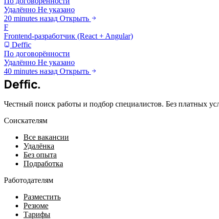
По договорённости
Удалённо
Не указано
20 minutes назад
Открыть
F
Frontend-разработчик (React + Angular)
Deffic
По договорённости
Удалённо
Не указано
40 minutes назад
Открыть
Deffic
.
Честный поиск работы и подбор специалистов. Без платных ус
Соискателям
Все вакансии
Удалёнка
Без опыта
Подработка
Работодателям
Разместить
Резюме
Тарифы