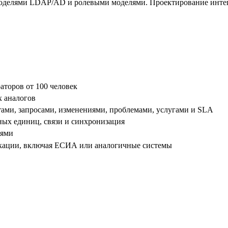
моделями LDAP/AD и ролевыми моделями. Проектирование интегр
аторов от 100 человек
х аналогов
тами, запросами, изменениями, проблемами, услугами и SLA
х единиц, связи и синхронизация
лями
икации, включая ЕСИА или аналогичные системы