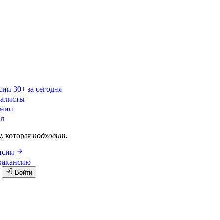
сии
30+ за сегодня
алисты
ании
ал
у, которая
подходит.
ансии
вакансию
я
Войти