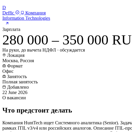
D
Deffic
Компания
Information Technologies
Зарплата
280 000 – 350 000 R
На руки, до вычета НДФЛ · обсуждается
Локация
Москва, Россия
Формат
Офис
Занятость
Полная занятость
Добавлено
22 June 2026
О вакансии
Что предстоит делать
Компания HuntTech ищет Системного аналитика (Senior). Задача
рамках ITIL v3/v4 или российских аналогов. Описание ITIL-п