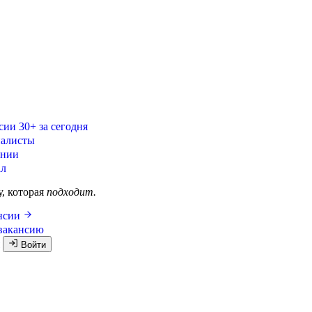
сии
30+ за сегодня
алисты
ании
ал
у, которая
подходит.
ансии
вакансию
я
Войти