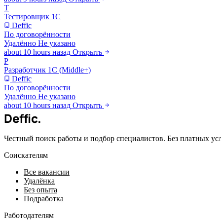
Т
Тестировщик 1С
Deffic
По договорённости
Удалённо
Не указано
about 10 hours назад
Открыть
Р
Разработчик 1С (Middle+)
Deffic
По договорённости
Удалённо
Не указано
about 10 hours назад
Открыть
Deffic
.
Честный поиск работы и подбор специалистов. Без платных ус
Соискателям
Все вакансии
Удалёнка
Без опыта
Подработка
Работодателям