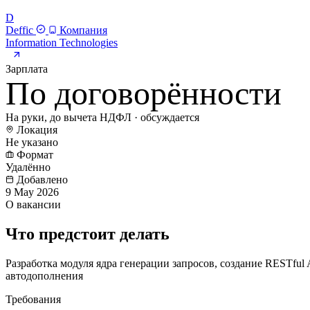
D
Deffic
Компания
Information Technologies
Зарплата
По договорённости
На руки, до вычета НДФЛ · обсуждается
Локация
Не указано
Формат
Удалённо
Добавлено
9 May 2026
О вакансии
Что предстоит делать
Разработка модуля ядра генерации запросов, создание RESTfu
автодополнения
Требования