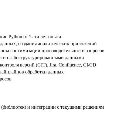
ие Python от 5- ти лет опыта
 данных, создания аналитических приложений
, опыт оптимизации производительности запросов
и и слабоструктурированными данными
нтроля версий (GIT), Jira, Confluence, CI/CD
 пайплайнов обработки данных
росов
 (библиотек) и интеграции с текущими решениям