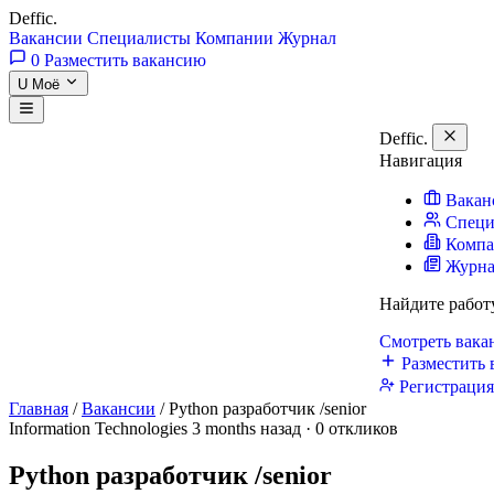
Deffic
.
Вакансии
Специалисты
Компании
Журнал
0
Разместить вакансию
U
Моё
Deffic
.
Навигация
Вакан
Специ
Комп
Журн
Найдите работ
Смотреть вак
Разместить 
Регистраци
Главная
/
Вакансии
/
Python разработчик /senior
Information Technologies
3 months назад · 0 откликов
Python разработчик /senior