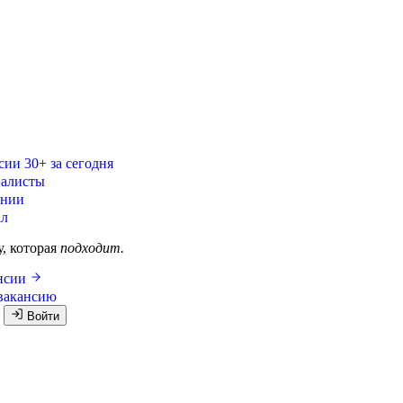
сии
30+ за сегодня
алисты
ании
ал
у, которая
подходит.
ансии
вакансию
я
Войти