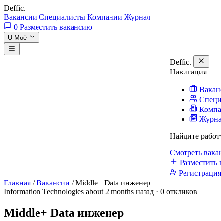
Deffic
.
Вакансии
Специалисты
Компании
Журнал
0
Разместить вакансию
U
Моё
Deffic
.
Навигация
Вакан
Специ
Комп
Журн
Найдите работ
Смотреть вак
Разместить 
Регистраци
Главная
/
Вакансии
/
Middle+ Data инженер
Information Technologies
about 2 months назад · 0 откликов
Middle+ Data инженер