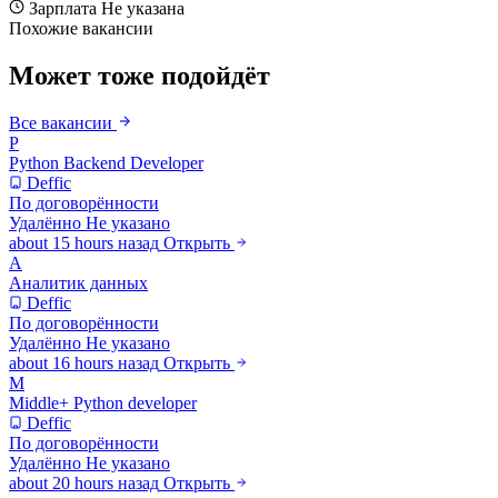
Зарплата
Не указана
Похожие вакансии
Может тоже подойдёт
Все вакансии
P
Python Backend Developer
Deffic
По договорённости
Удалённо
Не указано
about 15 hours назад
Открыть
А
Аналитик данных
Deffic
По договорённости
Удалённо
Не указано
about 16 hours назад
Открыть
M
Middle+ Python developer
Deffic
По договорённости
Удалённо
Не указано
about 20 hours назад
Открыть