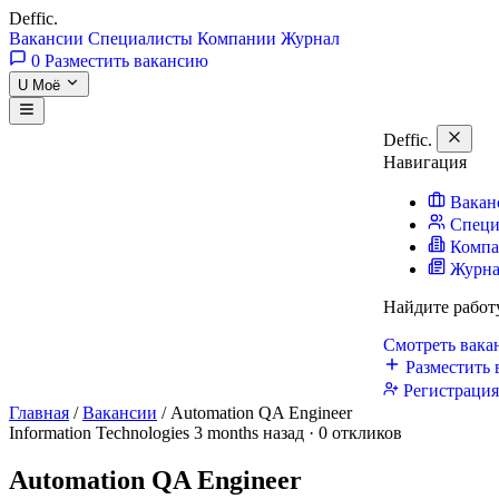
Deffic
.
Вакансии
Специалисты
Компании
Журнал
0
Разместить вакансию
U
Моё
Deffic
.
Навигация
Вакан
Специ
Комп
Журн
Найдите работ
Смотреть вак
Разместить 
Регистраци
Главная
/
Вакансии
/
Automation QA Engineer
Information Technologies
3 months назад · 0 откликов
Automation QA Engineer