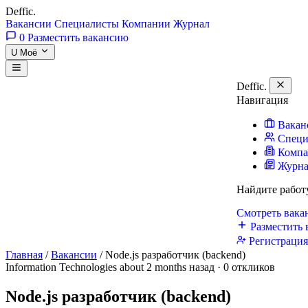
Deffic
.
Вакансии
Специалисты
Компании
Журнал
0
Разместить вакансию
U
Моё
Deffic
.
Навигация
Вакан
Специ
Комп
Журн
Найдите работ
Смотреть вак
Разместить 
Регистраци
Главная
/
Вакансии
/
Node.js разработчик (backend)
Information Technologies
about 2 months назад · 0 откликов
Node.js разработчик (backend)