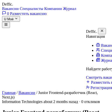
Deffic
.
Вакансии
Специалисты
Компании
Журнал
0
Разместить вакансию
U
Моё
Deffic
.
Навигация
Вакан
Специ
Комп
Журн
Найдите работ
Смотреть вак
Разместить 
Регистраци
Главная
/
Вакансии
/
Junior Frontend-разработчик (React,
Next.js)
Information Technologies
about 2 months назад · 0 откликов