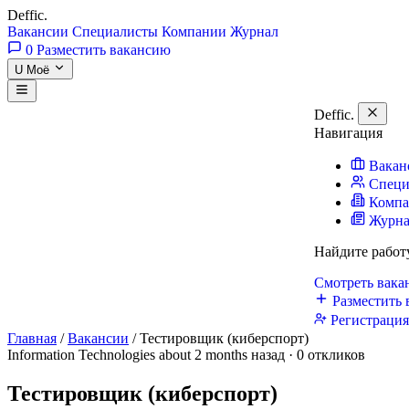
Deffic
.
Вакансии
Специалисты
Компании
Журнал
0
Разместить вакансию
U
Моё
Deffic
.
Навигация
Вакан
Специ
Комп
Журн
Найдите работ
Смотреть вак
Разместить 
Регистраци
Главная
/
Вакансии
/
Тестировщик (киберспорт)
Information Technologies
about 2 months назад · 0 откликов
Тестировщик (киберспорт)