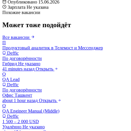
Опубликовано
15.06.2026
Зарплата
Не указана
Похожие вакансии
Может тоже подойдёт
Все вакансии
П
Продуктовый аналитик в Телемост и Мессенджер
Deffic
По договорённости
Гибрид
Не указано
41 minutes назад
Открыть
Q
QA Lead
Deffic
По договорённости
Офис
Ташкент
about 1 hour назад
Открыть
Q
QA Engineer Manual (Middle)
Deffic
1 500 – 2 000 USD
Удалённо
Не указано