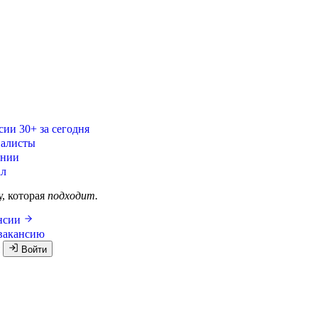
сии
30+ за сегодня
алисты
ании
ал
у, которая
подходит.
ансии
вакансию
я
Войти