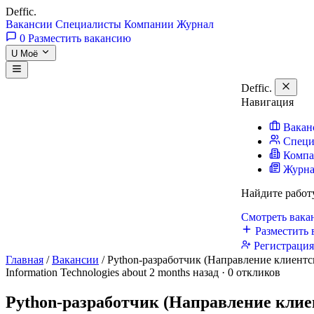
Deffic
.
Вакансии
Специалисты
Компании
Журнал
0
Разместить вакансию
U
Моё
Deffic
.
Навигация
Вакан
Специ
Комп
Журн
Найдите работ
Смотреть вак
Разместить 
Регистраци
Главная
/
Вакансии
/
Python-разработчик (Направление клиентс
Information Technologies
about 2 months назад · 0 откликов
Python-разработчик (Направление клие