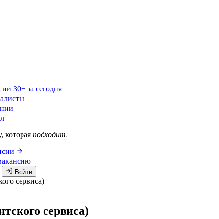
сии
30+ за сегодня
алисты
ании
ал
у, которая
подходит.
ансии
вакансию
я
Войти
кого сервиса)
нтского сервиса)