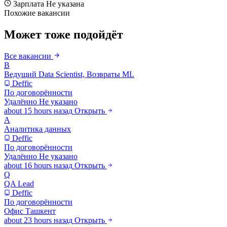
Зарплата
Не указана
Похожие вакансии
Может тоже подойдёт
Все вакансии
В
Ведущий Data Scientist, Возвраты ML
Deffic
По договорённости
Удалённо
Не указано
about 15 hours назад
Открыть
А
Аналитика данных
Deffic
По договорённости
Удалённо
Не указано
about 16 hours назад
Открыть
Q
QA Lead
Deffic
По договорённости
Офис
Ташкент
about 23 hours назад
Открыть