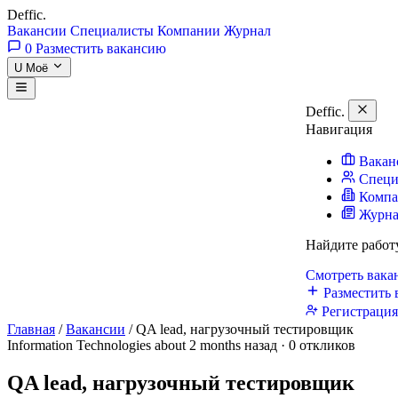
Deffic
.
Вакансии
Специалисты
Компании
Журнал
0
Разместить вакансию
U
Моё
Deffic
.
Навигация
Вакан
Специ
Комп
Журн
Найдите работ
Смотреть вак
Разместить 
Регистраци
Главная
/
Вакансии
/
QA lead, нагрузочный тестировщик
Information Technologies
about 2 months назад · 0 откликов
QA lead, нагрузочный тестировщик