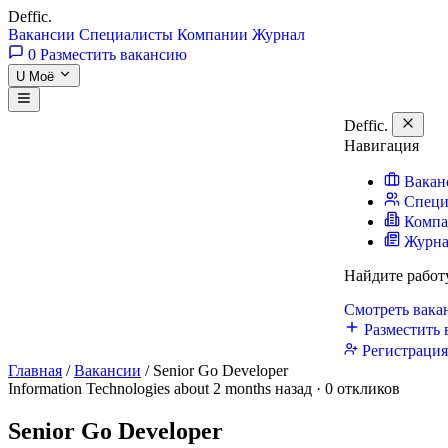
Deffic
.
Вакансии
Специалисты
Компании
Журнал
0
Разместить вакансию
U
Моё
Deffic
.
Навигация
Вакан
Специ
Комп
Журн
Найдите работ
Смотреть вак
Разместить 
Регистраци
Главная
/
Вакансии
/
Senior Go Developer
Information Technologies
about 2 months назад · 0 откликов
Senior Go Developer