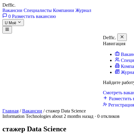
Deffic
.
Вакансии
Специалисты
Компании
Журнал
0
Разместить вакансию
U
Моё
Deffic
.
Навигация
Вакан
Специ
Комп
Журн
Найдите работ
Смотреть вак
Разместить 
Регистраци
Главная
/
Вакансии
/
стажер Data Science
Information Technologies
about 2 months назад · 0 откликов
стажер Data Science