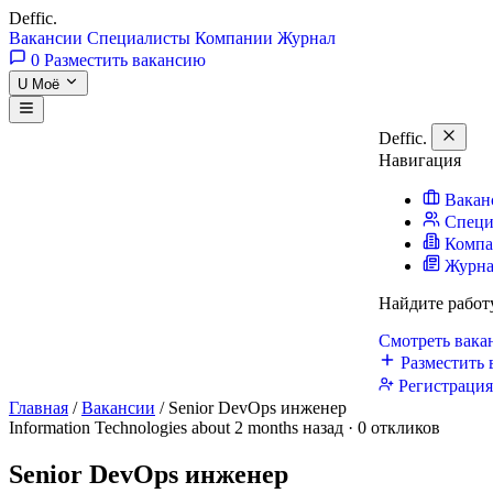
Deffic
.
Вакансии
Специалисты
Компании
Журнал
0
Разместить вакансию
U
Моё
Deffic
.
Навигация
Вакан
Специ
Комп
Журн
Найдите работ
Смотреть вак
Разместить 
Регистраци
Главная
/
Вакансии
/
Senior DevOps инженер
Information Technologies
about 2 months назад · 0 откликов
Senior DevOps инженер