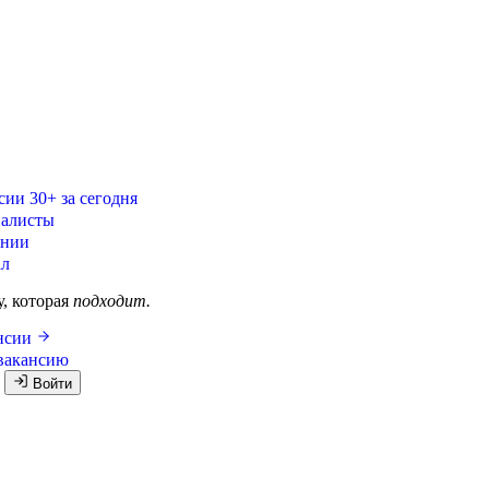
сии
30+ за сегодня
алисты
ании
ал
у, которая
подходит.
ансии
вакансию
я
Войти