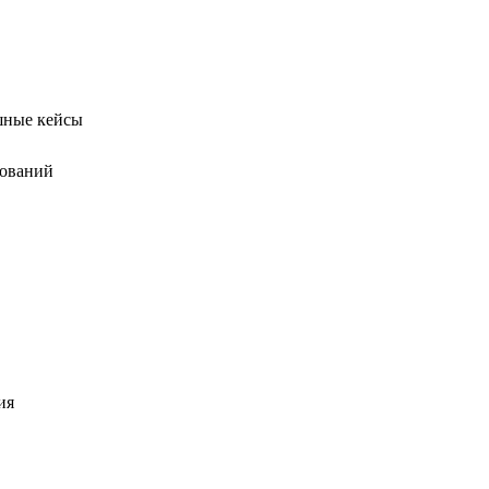
ешные кейсы
дований
ия