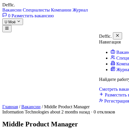
Deffic
.
Вакансии
Специалисты
Компании
Журнал
0
Разместить вакансию
U
Моё
Deffic
.
Навигация
Вакан
Специ
Комп
Журн
Найдите работ
Смотреть вак
Разместить 
Регистраци
Главная
/
Вакансии
/
Middle Product Manager
Information Technologies
about 2 months назад · 0 откликов
Middle Product Manager