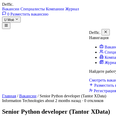
Deffic
.
Вакансии
Специалисты
Компании
Журнал
0
Разместить вакансию
U
Моё
Deffic
.
Навигация
Вакан
Специ
Комп
Журн
Найдите работ
Смотреть вак
Разместить 
Регистраци
Главная
/
Вакансии
/
Senior Python developer (Tantor XData)
Information Technologies
about 2 months назад · 0 откликов
Senior Python developer (Tantor XData)