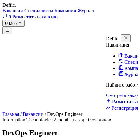
Deffic
.
Вакансии
Специалисты
Компании
Журнал
0
Разместить вакансию
U
Моё
Deffic
.
Навигация
Вакан
Специ
Комп
Журн
Найдите работ
Смотреть вак
Разместить 
Регистраци
Главная
/
Вакансии
/
DevOps Engineer
Information Technologies
2 months назад · 0 откликов
DevOps Engineer