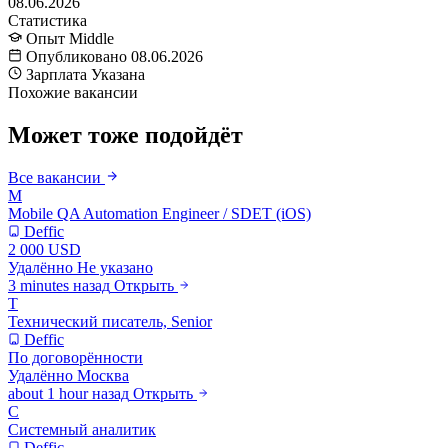
08.06.2026
Статистика
Опыт
Middle
Опубликовано
08.06.2026
Зарплата
Указана
Похожие вакансии
Может тоже подойдёт
Все вакансии
M
Mobile QA Automation Engineer / SDET (iOS)
Deffic
2 000 USD
Удалённо
Не указано
3 minutes назад
Открыть
Т
Технический писатель, Senior
Deffic
По договорённости
Удалённо
Москва
about 1 hour назад
Открыть
С
Системный аналитик
Deffic