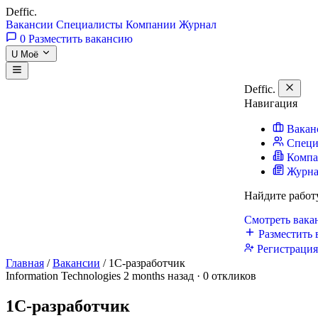
Deffic
.
Вакансии
Специалисты
Компании
Журнал
0
Разместить вакансию
U
Моё
Deffic
.
Навигация
Вакан
Специ
Комп
Журн
Найдите работ
Смотреть вак
Разместить 
Регистраци
Главная
/
Вакансии
/
1С-разработчик
Information Technologies
2 months назад · 0 откликов
1С-разработчик