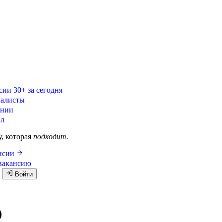
сии
30+ за сегодня
алисты
ании
ал
у, которая
подходит.
ансии
вакансию
я
Войти
)