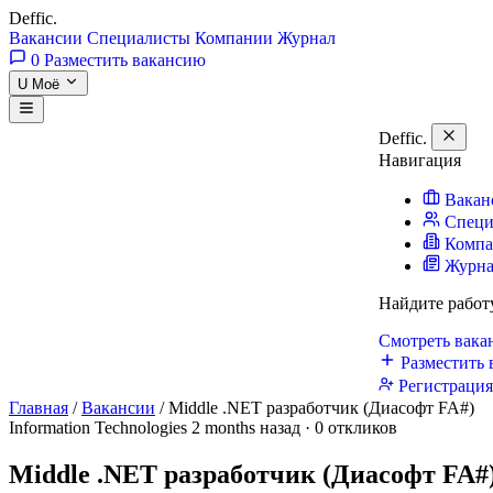
Deffic
.
Вакансии
Специалисты
Компании
Журнал
0
Разместить вакансию
U
Моё
Deffic
.
Навигация
Вакан
Специ
Комп
Журн
Найдите работ
Смотреть вак
Разместить 
Регистраци
Главная
/
Вакансии
/
Middle .NET разработчик (Диасофт FA#)
Information Technologies
2 months назад · 0 откликов
Middle .NET разработчик (Диасофт FA#