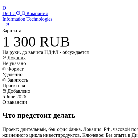
D
Deffic
Компания
Information Technologies
Зарплата
1 300 RUB
На руки, до вычета НДФЛ · обсуждается
Локация
Не указано
Формат
Удалённо
Занятость
Проектная
Добавлено
5 June 2026
О вакансии
Что предстоит делать
Проект: длительный, бэк-офис банка. Локация: РФ, часовой по
жизненного цикла инвестпродуктов. Ключевое: Без опыта в Диа