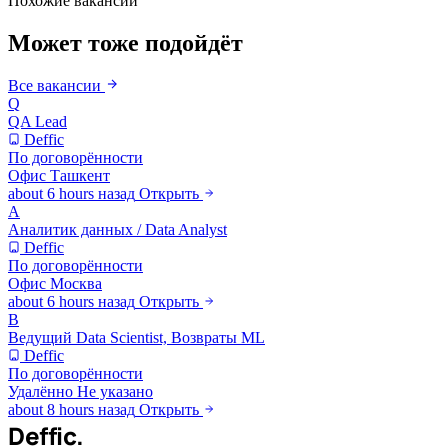
Похожие вакансии
Может тоже подойдёт
Все вакансии
Q
QA Lead
Deffic
По договорённости
Офис
Ташкент
about 6 hours назад
Открыть
А
Аналитик данных / Data Analyst
Deffic
По договорённости
Офис
Москва
about 6 hours назад
Открыть
В
Ведущий Data Scientist, Возвраты ML
Deffic
По договорённости
Удалённо
Не указано
about 8 hours назад
Открыть
Deffic
.