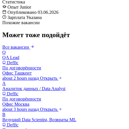
Статистика
Опыт
Junior
Опубликовано
03.06.2026
Зарплата
Указана
Похожие вакансии
Может тоже подойдёт
Все вакансии
Q
QA Lead
Deffic
По договорённости
Офис
Ташкент
about 2 hours назад
Открыть
А
Аналитик данных / Data Analyst
Deffic
По договорённости
Офис
Москва
about 3 hours назад
Открыть
В
Ведущий Data Scientist, Возвраты ML
Deffic