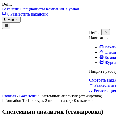
Deffic
.
Вакансии
Специалисты
Компании
Журнал
0
Разместить вакансию
U
Моё
Deffic
.
Навигация
Вакан
Специ
Комп
Журн
Найдите работ
Смотреть вак
Разместить 
Регистраци
Главная
/
Вакансии
/
Системный аналитик (стажировка)
Information Technologies
2 months назад · 0 откликов
Системный аналитик (стажировка)