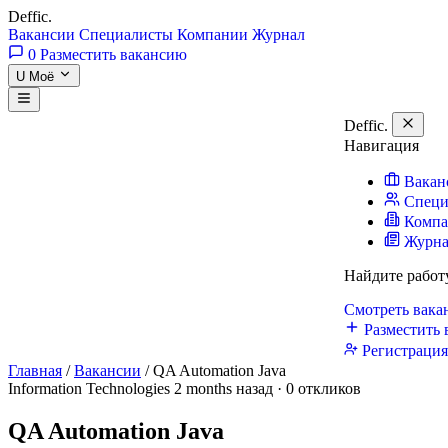
Deffic
.
Вакансии
Специалисты
Компании
Журнал
0
Разместить вакансию
U
Моё
Deffic
.
Навигация
Вакан
Специ
Комп
Журн
Найдите работ
Смотреть вак
Разместить 
Регистраци
Главная
/
Вакансии
/
QA Automation Java
Information Technologies
2 months назад · 0 откликов
QA Automation Java