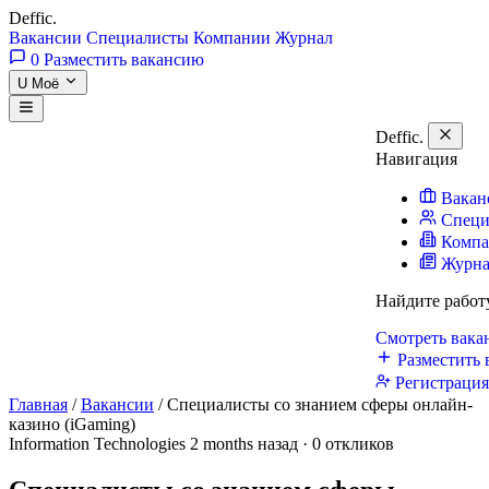
Deffic
.
Вакансии
Специалисты
Компании
Журнал
0
Разместить вакансию
U
Моё
Deffic
.
Навигация
Вакан
Специ
Комп
Журн
Найдите работ
Смотреть вак
Разместить 
Регистраци
Главная
/
Вакансии
/
Специалисты со знанием сферы онлайн-
казино (iGaming)
Information Technologies
2 months назад · 0 откликов