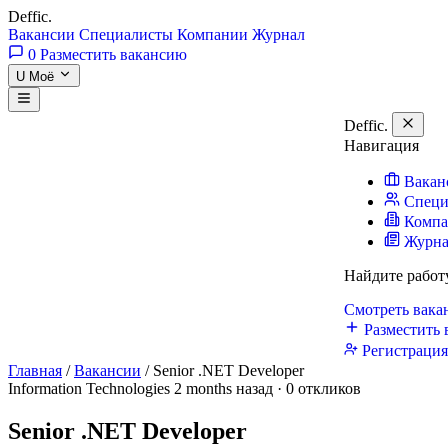
Deffic
.
Вакансии
Специалисты
Компании
Журнал
0
Разместить вакансию
U
Моё
Deffic
.
Навигация
Вакан
Специ
Комп
Журн
Найдите работ
Смотреть вак
Разместить 
Регистраци
Главная
/
Вакансии
/
Senior .NET Developer
Information Technologies
2 months назад · 0 откликов
Senior .NET Developer