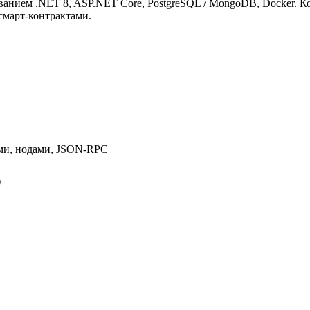
ованием .NET 8, ASP.NET Core, PostgreSQL / MongoDB, Docker. 
смарт-контрактами.
ями, нодами, JSON-RPC
)