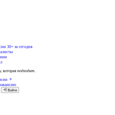
сии
30+ за сегодня
алисты
ании
ал
у, которая
подходит.
ансии
вакансию
я
Войти