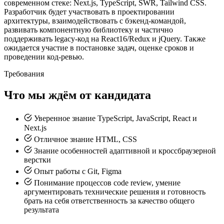
современном стеке: Next.js, TypeScript, SWR, Tailwind CSS.
Разработчик будет участвовать в проектировании
архитектуры, взаимодействовать с бэкенд-командой,
развивать компонентную библиотеку и частично
поддерживать legacy-код на React16/Redux и jQuery. Также
ожидается участие в постановке задач, оценке сроков и
проведении код-ревью.
Требования
Что мы ждём от кандидата
Уверенное знание TypeScript, JavaScript, React и
Next.js
Отличное знание HTML, CSS
Знание особенностей адаптивной и кроссбраузерной
верстки
Опыт работы с Git, Figma
Понимание процессов code review, умение
аргументировать технические решения и готовность
брать на себя ответственность за качество общего
результата