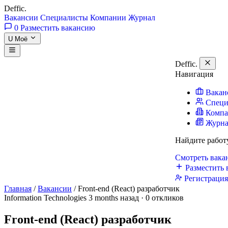
Deffic
.
Вакансии
Специалисты
Компании
Журнал
0
Разместить вакансию
U
Моё
Deffic
.
Навигация
Вакан
Специ
Комп
Журн
Найдите работ
Смотреть вак
Разместить 
Регистраци
Главная
/
Вакансии
/
Front-end (React) разработчик
Information Technologies
3 months назад · 0 откликов
Front-end (React) разработчик