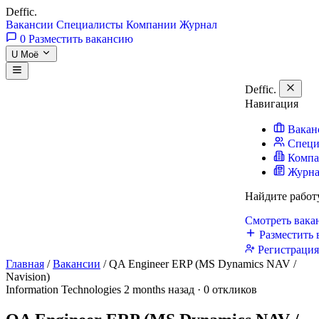
Deffic
.
Вакансии
Специалисты
Компании
Журнал
0
Разместить вакансию
U
Моё
Deffic
.
Навигация
Вакан
Специ
Комп
Журн
Найдите работ
Смотреть вак
Разместить 
Регистраци
Главная
/
Вакансии
/
QA Engineer ERP (MS Dynamics NAV /
Navision)
Information Technologies
2 months назад · 0 откликов