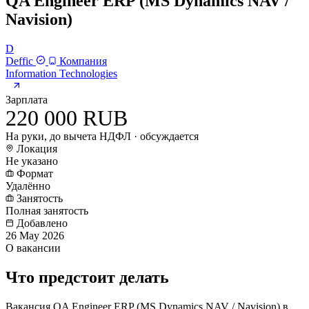
QA Engineer ERP (MS Dynamics NAV /
Navision)
D
Deffic
Компания
Information Technologies
Зарплата
220 000 RUB
На руки, до вычета НДФЛ · обсуждается
Локация
Не указано
Формат
Удалённо
Занятость
Полная занятость
Добавлено
26 May 2026
О вакансии
Что предстоит делать
Вакансия QA Engineer ERP (MS Dynamics NAV / Navision) в