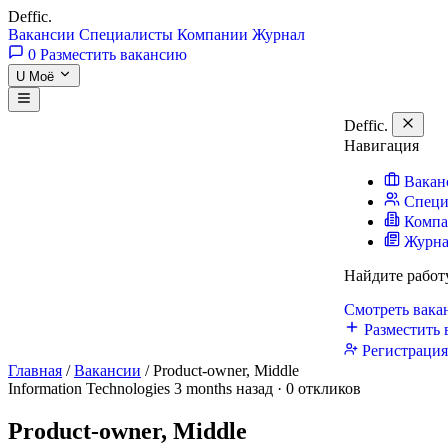
Deffic
.
Вакансии
Специалисты
Компании
Журнал
0
Разместить вакансию
U
Моё
Deffic
.
Навигация
Вакан
Специ
Комп
Журн
Найдите работ
Смотреть вак
Разместить 
Регистраци
Главная
/
Вакансии
/
Product-owner, Middle
Information Technologies
3 months назад · 0 откликов
Product-owner, Middle