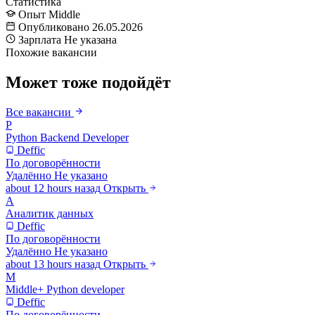
Статистика
Опыт
Middle
Опубликовано
26.05.2026
Зарплата
Не указана
Похожие вакансии
Может тоже подойдёт
Все вакансии
P
Python Backend Developer
Deffic
По договорённости
Удалённо
Не указано
about 12 hours назад
Открыть
А
Аналитик данных
Deffic
По договорённости
Удалённо
Не указано
about 13 hours назад
Открыть
M
Middle+ Python developer
Deffic
По договорённости