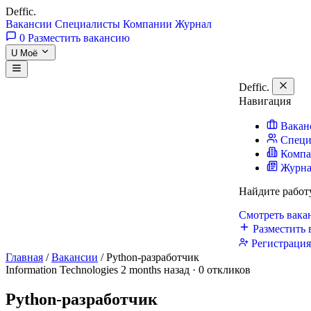
Deffic
.
Вакансии
Специалисты
Компании
Журнал
0
Разместить вакансию
U
Моё
Deffic
.
Навигация
Вакан
Специ
Комп
Журн
Найдите работ
Смотреть вак
Разместить 
Регистраци
Главная
/
Вакансии
/
Python-разработчик
Information Technologies
2 months назад · 0 откликов
Python-разработчик