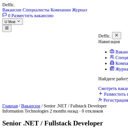
Deffic
.
Вакансии
Специалисты
Компании
Журнал
0
Разместить вакансию
U
Моё
Deffic
.
Навигация
Вакан
Специ
Комп
Журн
Найдите работ
Смотреть вак
Разместить 
Регистраци
Главная
/
Вакансии
/
Senior .NET / Fullstack Developer
Information Technologies
2 months назад · 0 откликов
Senior .NET / Fullstack Developer