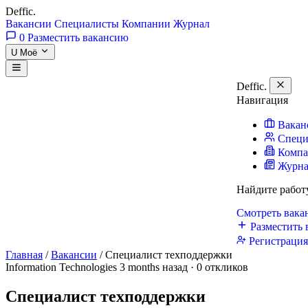
Deffic
.
Вакансии
Специалисты
Компании
Журнал
0
Разместить вакансию
U
Моё
Deffic
.
Навигация
Вакан
Специ
Комп
Журн
Найдите работ
Смотреть вак
Разместить 
Регистраци
Главная
/
Вакансии
/
Специалист техподдержки
Information Technologies
3 months назад · 0 откликов
Специалист техподдержки