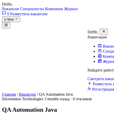
Deffic
.
Вакансии
Специалисты
Компании
Журнал
0
Разместить вакансию
U
Моё
Deffic
.
Навигация
Вакан
Специ
Комп
Журн
Найдите работ
Смотреть вак
Разместить 
Регистраци
Главная
/
Вакансии
/
QA Automation Java
Information Technologies
3 months назад · 0 откликов
QA Automation Java