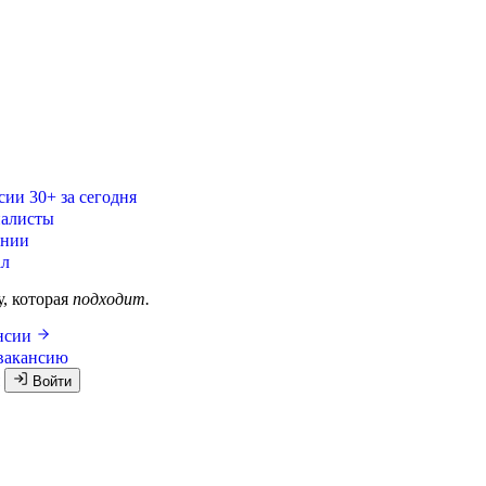
сии
30+ за сегодня
алисты
ании
ал
у, которая
подходит.
ансии
вакансию
я
Войти