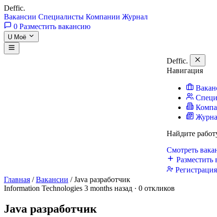
Deffic
.
Вакансии
Специалисты
Компании
Журнал
0
Разместить вакансию
U
Моё
Deffic
.
Навигация
Вакан
Специ
Комп
Журн
Найдите работ
Смотреть вак
Разместить 
Регистраци
Главная
/
Вакансии
/
Java разработчик
Information Technologies
3 months назад · 0 откликов
Java разработчик