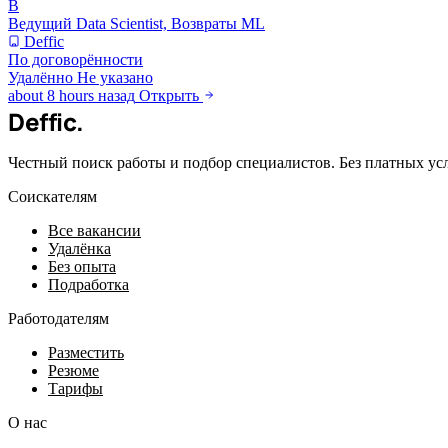
В
Ведущий Data Scientist, Возвраты ML
Deffic
По договорённости
Удалённо
Не указано
about 8 hours назад
Открыть
Deffic
.
Честный поиск работы и подбор специалистов. Без платных ус
Соискателям
Все вакансии
Удалёнка
Без опыта
Подработка
Работодателям
Разместить
Резюме
Тарифы
О нас