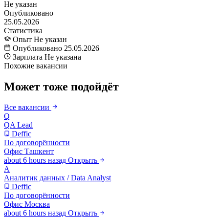
Не указан
Опубликовано
25.05.2026
Статистика
Опыт
Не указан
Опубликовано
25.05.2026
Зарплата
Не указана
Похожие вакансии
Может тоже подойдёт
Все вакансии
Q
QA Lead
Deffic
По договорённости
Офис
Ташкент
about 6 hours назад
Открыть
А
Аналитик данных / Data Analyst
Deffic
По договорённости
Офис
Москва
about 6 hours назад
Открыть