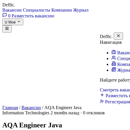
Deffic
.
Вакансии
Специалисты
Компании
Журнал
0
Разместить вакансию
U
Моё
Deffic
.
Навигация
Вакан
Специ
Комп
Журн
Найдите работ
Смотреть вак
Разместить 
Регистраци
Главная
/
Вакансии
/
AQA Engineer Java
Information Technologies
2 months назад · 0 откликов
AQA Engineer Java