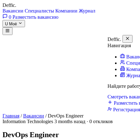
Deffic
.
Вакансии
Специалисты
Компании
Журнал
0
Разместить вакансию
U
Моё
Deffic
.
Навигация
Вакан
Специ
Комп
Журн
Найдите работ
Смотреть вак
Разместить 
Регистраци
Главная
/
Вакансии
/
DevOps Engineer
Information Technologies
3 months назад · 0 откликов
DevOps Engineer