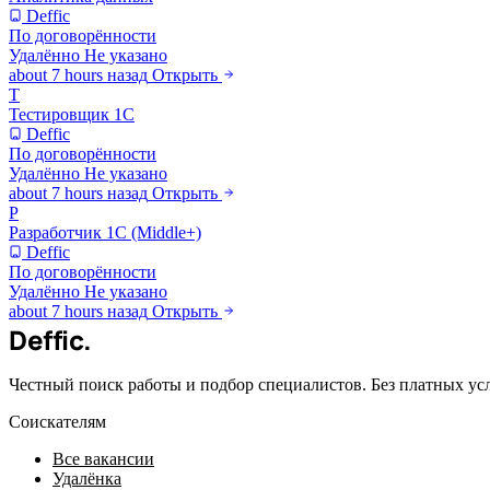
Deffic
По договорённости
Удалённо
Не указано
about 7 hours назад
Открыть
Т
Тестировщик 1С
Deffic
По договорённости
Удалённо
Не указано
about 7 hours назад
Открыть
Р
Разработчик 1С (Middle+)
Deffic
По договорённости
Удалённо
Не указано
about 7 hours назад
Открыть
Deffic
.
Честный поиск работы и подбор специалистов. Без платных ус
Соискателям
Все вакансии
Удалёнка