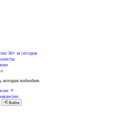
сии
30+ за сегодня
алисты
ании
ал
у, которая
подходит.
ансии
вакансию
я
Войти