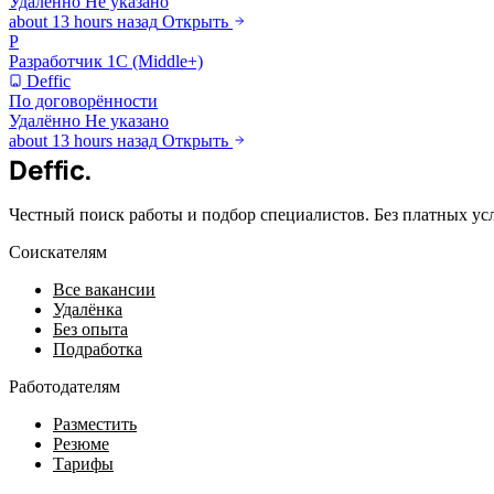
Удалённо
Не указано
about 13 hours назад
Открыть
Р
Разработчик 1С (Middle+)
Deffic
По договорённости
Удалённо
Не указано
about 13 hours назад
Открыть
Deffic
.
Честный поиск работы и подбор специалистов. Без платных ус
Соискателям
Все вакансии
Удалёнка
Без опыта
Подработка
Работодателям
Разместить
Резюме
Тарифы