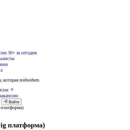
сии
30+ за сегодня
алисты
ании
ал
у, которая
подходит.
ансии
вакансию
я
Войти
 платформа)
ig платформа)