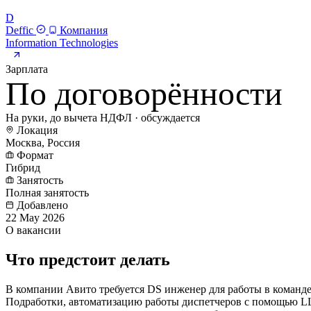
D
Deffic
Компания
Information Technologies
Зарплата
По договорённости
На руки, до вычета НДФЛ · обсуждается
Локация
Москва, Россия
Формат
Гибрид
Занятость
Полная занятость
Добавлено
22 May 2026
О вакансии
Что предстоит делать
В компании Авито требуется DS инженер для работы в команд
Подработки, автоматизацию работы диспетчеров с помощью LL