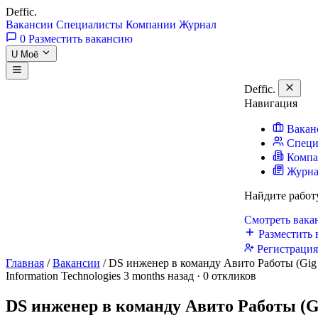
Deffic
.
Вакансии
Специалисты
Компании
Журнал
0
Разместить вакансию
U
Моё
Deffic
.
Навигация
Вакан
Специ
Комп
Журн
Найдите работ
Смотреть вак
Разместить 
Регистраци
Главная
/
Вакансии
/
DS инженер в команду Авито Работы (Gig
Information Technologies
3 months назад · 0 откликов
DS инженер в команду Авито Работы (G