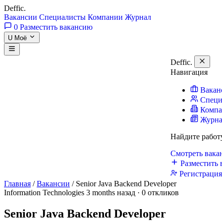
Deffic
.
Вакансии
Специалисты
Компании
Журнал
0
Разместить вакансию
U
Моё
Deffic
.
Навигация
Вакан
Специ
Комп
Журн
Найдите работ
Смотреть вак
Разместить 
Регистраци
Главная
/
Вакансии
/
Senior Java Backend Developer
Information Technologies
3 months назад · 0 откликов
Senior Java Backend Developer