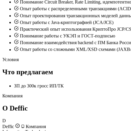
Понимание Circuit Breaker, Rate Limiting, идемпотентн
Опыт работы с распределенными транзакциями (ACID,
Опыт проектирования транзакционных моделей данных и
Опыт работы с Java-криптографией (JCA/JCE)
Практический опыт использования КриптоПро JCP/CSP
Понимание работы с УКЭП и ГОСТ-подписью
Понимание взаимодействия backend с ПМ Банка Росс
Опыт работы со сложными XML/XSD схемами (JAXB/J
Условия
Что предлагаем
ЗП до 300к гросс ИП/ТК
Компания
О Deffic
D
Deffic
Компания