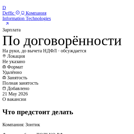
D
Deffic
Компания
Information Technologies
Зарплата
По договорённости
На руки, до вычета НДФЛ · обсуждается
Локация
Не указано
Формат
Удалённо
Занятость
Полная занятость
Добавлено
21 May 2026
О вакансии
Что предстоит делать
Компания: Зонтик