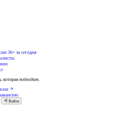
сии
30+ за сегодня
алисты
ании
ал
у, которая
подходит.
ансии
вакансию
я
Войти