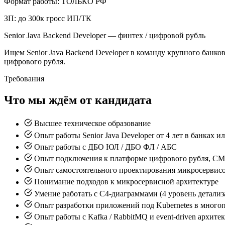
Формат работы: ТОЛЬКО РФ
ЗП: до 300к гросс ИП/ТК
Senior Java Backend Developer — финтех / цифровой рубль
Ищем Senior Java Backend Developer в команду крупного банк
цифрового рубля.
Требования
Что мы ждём от кандидата
Высшее техническое образование
Опыт работы Senior Java Developer от 4 лет в банках и
Опыт работы с ДБО ЮЛ / ДБО ФЛ / АБС
Опыт подключения к платформе цифрового рубля, 
Опыт самостоятельного проектирования микросервис
Понимание подходов к микросервисной архитектуре
Умение работать с C4-диаграммами (4 уровень детализ
Опыт разработки приложений под Kubernetes в много
Опыт работы с Kafka / RabbitMQ и event-driven архите