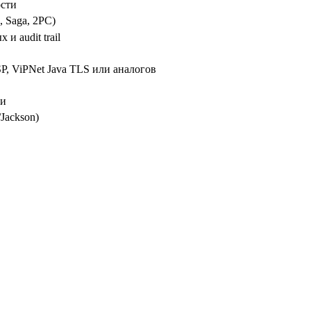
ости
 Saga, 2PC)
 audit trail
, ViPNet Java TLS или аналогов
ии
ackson)