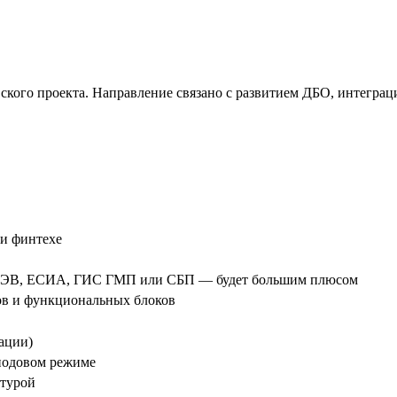
овского проекта. Направление связано с развитием ДБО, интегр
ли финтехе
СМЭВ, ЕСИА, ГИС ГМП или СБП — будет большим плюсом
ов и функциональных блоков
ации)
подовом режиме
ктурой