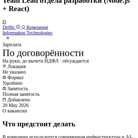
Team Lead отдела разработки (Node.js
+ React)
D
Deffic
Компания
Information Technologies
Зарплата
По договорённости
На руки, до вычета НДФЛ · обсуждается
Локация
Не указано
Формат
Удалённо
Занятость
Полная занятость
Добавлено
20 May 2026
О вакансии
Что предстоит делать
В компании используется современная инфраструктура и AI-