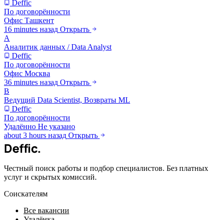
Deffic
По договорённости
Офис
Ташкент
16 minutes назад
Открыть
А
Аналитик данных / Data Analyst
Deffic
По договорённости
Офис
Москва
36 minutes назад
Открыть
В
Ведущий Data Scientist, Возвраты ML
Deffic
По договорённости
Удалённо
Не указано
about 3 hours назад
Открыть
Deffic
.
Честный поиск работы и подбор специалистов. Без платных
услуг и скрытых комиссий.
Соискателям
Все вакансии
Удалёнка