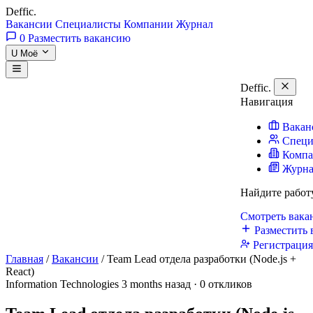
Deffic
.
Вакансии
Специалисты
Компании
Журнал
0
Разместить вакансию
U
Моё
Deffic
.
Навигация
Вакан
Специ
Комп
Журн
Найдите работ
Смотреть вак
Разместить 
Регистраци
Главная
/
Вакансии
/
Team Lead отдела разработки (Node.js +
React)
Information Technologies
3 months назад · 0 откликов