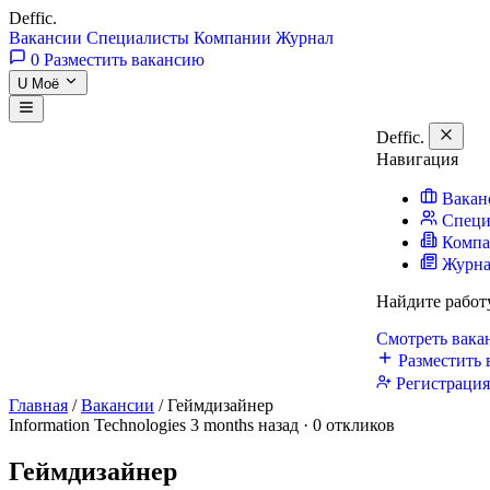
Deffic
.
Вакансии
Специалисты
Компании
Журнал
0
Разместить вакансию
U
Моё
Deffic
.
Навигация
Вакан
Специ
Комп
Журн
Найдите работ
Смотреть вак
Разместить 
Регистраци
Главная
/
Вакансии
/
Геймдизайнер
Information Technologies
3 months назад · 0 откликов
Геймдизайнер