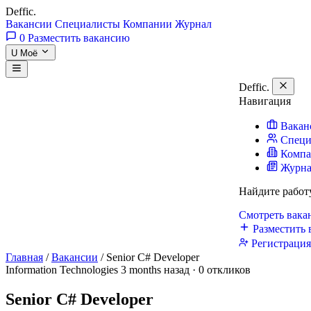
Deffic
.
Вакансии
Специалисты
Компании
Журнал
0
Разместить вакансию
U
Моё
Deffic
.
Навигация
Вакан
Специ
Комп
Журн
Найдите работ
Смотреть вак
Разместить 
Регистраци
Главная
/
Вакансии
/
Senior C# Developer
Information Technologies
3 months назад · 0 откликов
Senior C# Developer