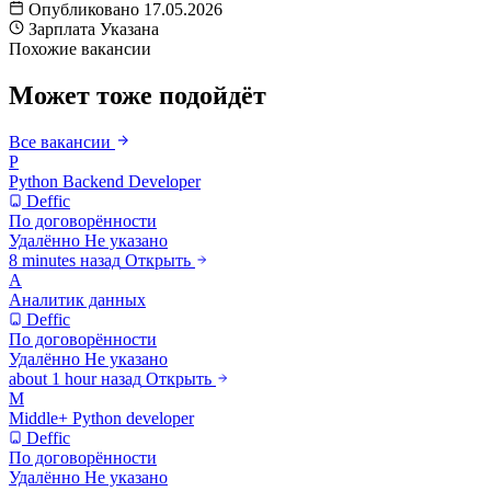
Опубликовано
17.05.2026
Зарплата
Указана
Похожие вакансии
Может тоже подойдёт
Все вакансии
P
Python Backend Developer
Deffic
По договорённости
Удалённо
Не указано
8 minutes назад
Открыть
А
Аналитик данных
Deffic
По договорённости
Удалённо
Не указано
about 1 hour назад
Открыть
M
Middle+ Python developer
Deffic
По договорённости
Удалённо
Не указано