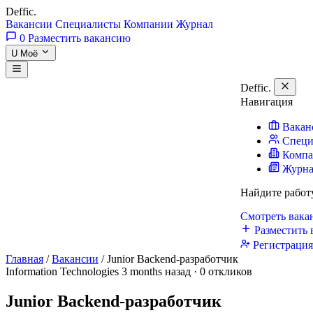
Deffic
.
Вакансии
Специалисты
Компании
Журнал
0
Разместить вакансию
U
Моё
Deffic
.
Навигация
Вакан
Специ
Комп
Журн
Найдите работ
Смотреть вак
Разместить 
Регистраци
Главная
/
Вакансии
/
Junior Backend-разработчик
Information Technologies
3 months назад · 0 откликов
Junior Backend-разработчик